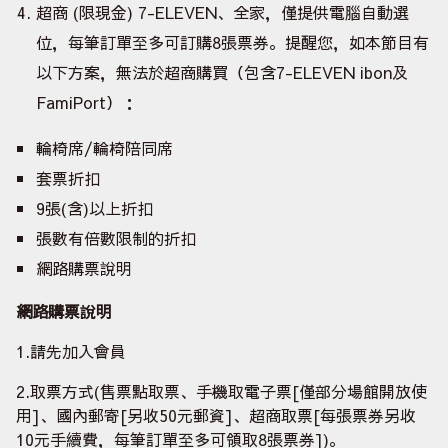
超商 (限現金) 7-ELEVEN、全家，僅提供電腦自動選
位，每筆訂單至多可訂購8張票券。提醒您，如本節目有
以下方案，無法於超商購買（包含7-ELEVEN ibon及
FamiPort）：
輪椅席/輪椅陪同席
套票折扣
9張(含)以上折扣
張數有倍數限制的折扣
網路購票說明
網路購票說明
1.請先加入會員
2.取票方式(售票點取票、手機取電子票[僅部分場館開放使
用]、國內郵寄[另收50元郵資]、超商取票[每張票券另收
10元手續費，每筆訂單至多可領取8張票券])。