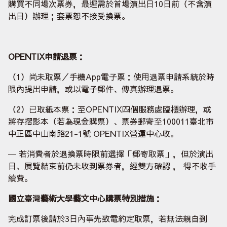
購買不同場次票券，最遲需於首場演出日10日前（不含演
出日）辦理；套票恕不接受換票。
OPENTIX
申請退票：
（1）尚未取票／手機App電子票：使用退票申請系統於時
限內提出申請，或以電子郵件、傳真辦理退票。
（2）已取紙本票：至OPENTIX四個服務處臨櫃辦理，或
將存摺影本（若為現金購票）、票券郵寄至100011臺北市
中正區中山南路21-1號 OPENTIX營運中心收。
─ 若消費者於退換票時限前選擇「郵寄取票」，但於演出
日、展覽結束前仍未收到票券者，經雙方確認 ， 得不收手
續費。
國立臺灣藝術大學藝文中心購票特別措施：
完成訂票後請於3日內事先致電約定取票，若無法親自到