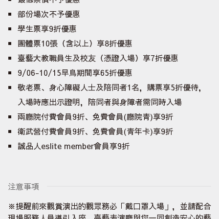
部份場次不予優惠
學生票享9折優惠
團體票10張（含以上）享8折優惠
臺藝大教職員生及校友（憑證入場）享7折優惠
9/06-10/15早鳥期間享65折優惠
敬老票、身心障礙人士及陪同者1名，購票享5折優待，
入場時應出示證明，陪同者與身障者需同時入場
兩廳院付費會員9折、免費會員(廳院青)享9折
衛武營付費會員9折、免費會員(青年卡)享9折
誠品人eslite member會員享9折
注意事項
※提醒前來觀賞演出的觀眾務必「戴口罩入場」，並請配合
現場服務人員導引入座，臺藝表演廳與您一同創造安心的藝