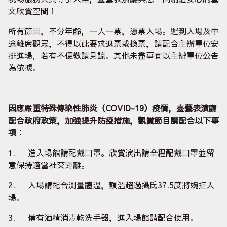
文欣賞空間！
所有節目，不分年齡，一人一票，憑票入場。遲到入場及中
途離席觀眾，不得以此要求退票或換票，請配合主辦單位安
排進場，若有不便敬請見諒。其他未盡事宜以主辦單位公告
為依據。
因應嚴重特殊傳染性肺炎（COVID-19
）疫情，臺藝表演廳
配合政府政策，加強提升防疫措施，觀賞節目請配合以下事
項︰
1. 進入場館請配戴口罩。欣賞演出請全程配戴口罩並留
意保持適當社交距離。
2. 入場請配合測量體溫，額溫超過攝氏37.5度將婉拒入
場。
3. 備有酒精消毒乾洗手器，進入場館請配合使用。